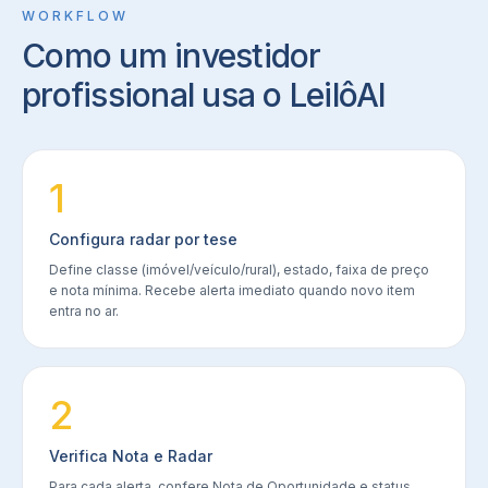
WORKFLOW
Como um investidor
profissional usa o LeilôAI
1
Configura radar por tese
Define classe (imóvel/veículo/rural), estado, faixa de preço
e nota mínima. Recebe alerta imediato quando novo item
entra no ar.
2
Verifica Nota e Radar
Para cada alerta, confere Nota de Oportunidade e status