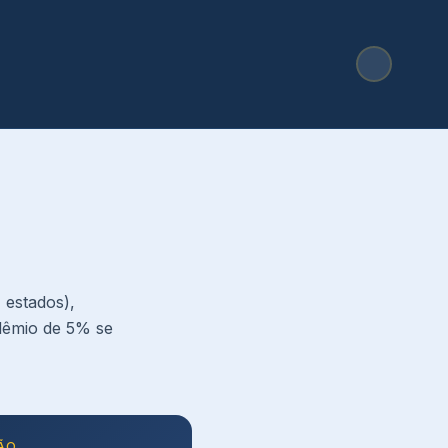
 estados),
udêmio de 5% se
ÃO