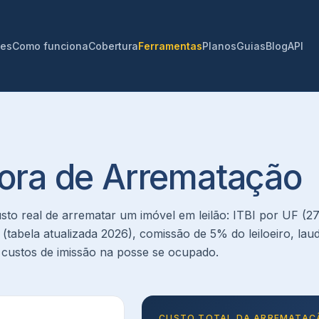
ões
Como funciona
Cobertura
Ferramentas
Planos
Guias
Blog
API
ora de Arrematação
to real de arrematar um imóvel em leilão: ITBI por UF (27
(tabela atualizada 2026), comissão de 5% do leiloeiro, la
 custos de imissão na posse se ocupado.
CUSTO TOTAL DA ARREMATAÇ