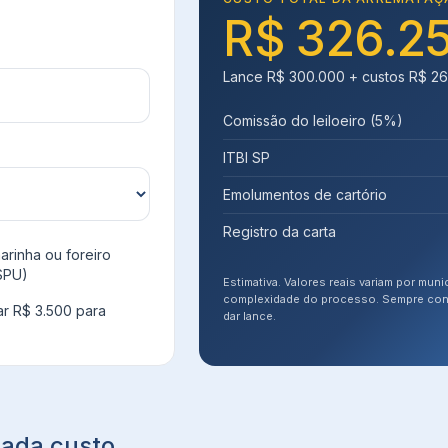
R$ 326.2
Lance
R$ 300.000
+ custos
R$ 26
Comissão do leiloeiro (5%)
ITBI SP
Emolumentos de cartório
Registro da carta
arinha ou foreiro
SPU)
Estimativa. Valores reais variam por munic
complexidade do processo. Sempre con
ar R$ 3.500 para
dar lance.
ada custo