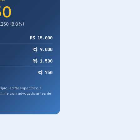
50
.250
(
8.8
%)
R$ 15.000
R$ 9.000
R$ 1.500
R$ 750
ípio, edital específico e
firme com advogado antes de