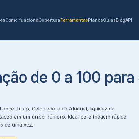
ões
Como funciona
Cobertura
Ferramentas
Planos
Guias
Blog
API
ão de 0 a 100 para 
Lance Justo, Calculadora de Aluguel, liquidez da
ação em um único número. Ideal para triagem rápida
ns de uma vez.