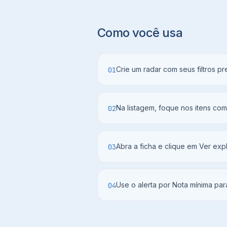
Como você usa
Crie um radar com seus filtros 
01
Na listagem, foque nos itens com
02
Abra a ficha e clique em Ver exp
03
Use o alerta por Nota mínima par
04