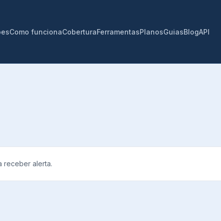
ões
Como funciona
Cobertura
Ferramentas
Planos
Guias
Blog
API
 receber alerta.