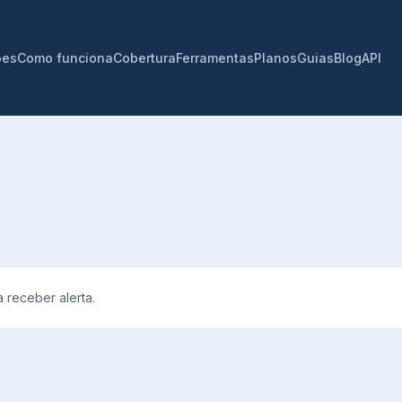
ões
Como funciona
Cobertura
Ferramentas
Planos
Guias
Blog
API
 receber alerta.