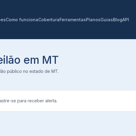
ões
Como funciona
Cobertura
Ferramentas
Planos
Guias
Blog
API
leilão em
MT
eilão público no estado de
MT
.
stre-se para receber alerta.