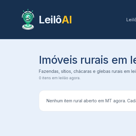
Leilô
AI
Leil
Imóveis rurais em 
Fazendas, sítios, chácaras e glebas rurais em l
0
itens em leilão agora.
Nenhum item rural aberto em
MT
agora. Cada