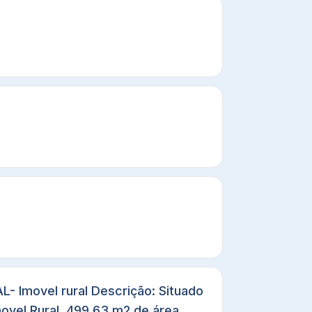
 Imovel rural Descrição: Situado
vel Rural, 499,63 m2 de área