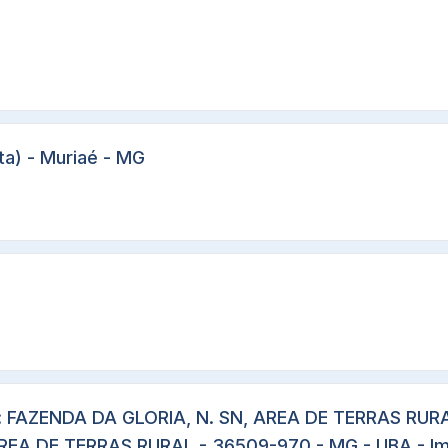
ta) - Muriaé - MG
 FAZENDA DA GLORIA, N. SN, AREA DE TERRAS RURAL-
REA DE TERRAS RURAL - 36509-970 - MG - UBA - Imo