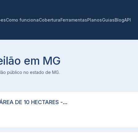
ões
Como funciona
Cobertura
Ferramentas
Planos
Guias
Blog
API
leilão em
MG
eilão público no estado de
MG
.
REA DE 10 HECTARES -...