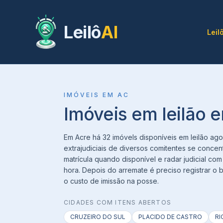
Leilô
AI
Leil
IMÓVEIS
EM
AC
Imóveis em leilão 
Em Acre há 32 imóvels disponíveis em leilão agor
extrajudiciais de diversos comitentes se concent
matrícula quando disponível e radar judicial co
hora. Depois do arremate é preciso registrar o 
o custo de imissão na posse.
CIDADES COM ITENS ABERTOS
CRUZEIRO DO SUL
PLACIDO DE CASTRO
RI