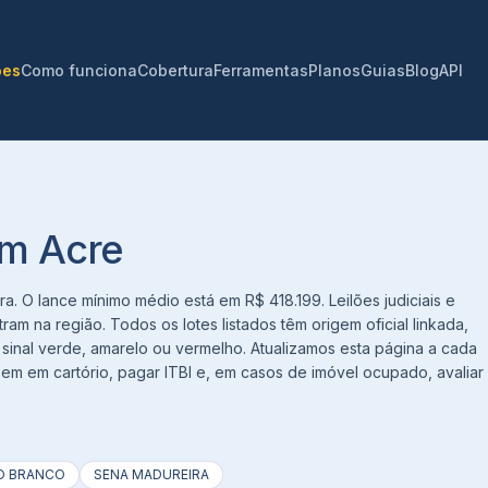
ões
Como funciona
Cobertura
Ferramentas
Planos
Guias
Blog
API
em Acre
a. O lance mínimo médio está em R$ 418.199. Leilões judiciais e
ram na região. Todos os lotes listados têm origem oficial linkada,
m sinal verde, amarelo ou vermelho. Atualizamos esta página a cada
bem em cartório, pagar ITBI e, em casos de imóvel ocupado, avaliar
O BRANCO
SENA MADUREIRA