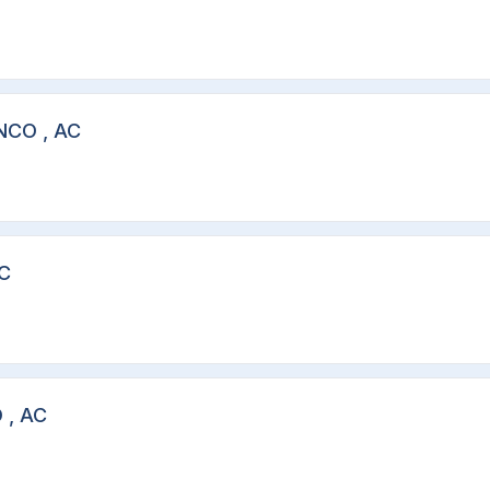
NCO , AC
AC
 , AC