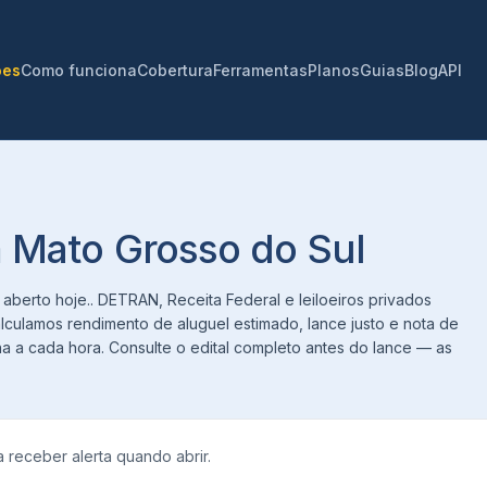
ões
Como funciona
Cobertura
Ferramentas
Planos
Guias
Blog
API
m Mato Grosso do Sul
 aberto hoje.. DETRAN, Receita Federal e leiloeiros privados
alculamos rendimento de aluguel estimado, lance justo e nota de
na a cada hora. Consulte o edital completo antes do lance — as
 receber alerta quando abrir.