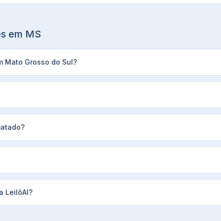
ões em
MS
em Mato Grosso do Sul?
matado?
 LeilôAI?