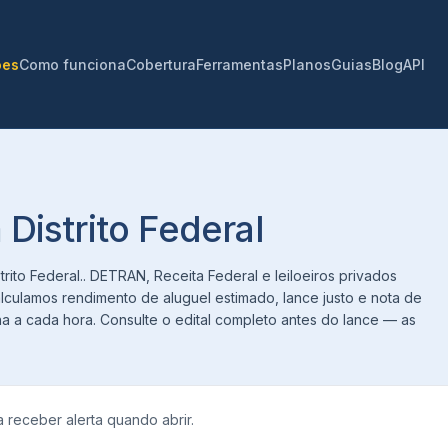
ões
Como funciona
Cobertura
Ferramentas
Planos
Guias
Blog
API
 Distrito Federal
rito Federal.. DETRAN, Receita Federal e leiloeiros privados
alculamos rendimento de aluguel estimado, lance justo e nota de
na a cada hora. Consulte o edital completo antes do lance — as
 receber alerta quando abrir.