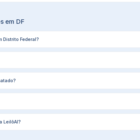
ões em
DF
 Distrito Federal?
matado?
 LeilôAI?