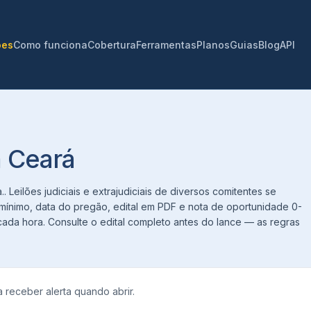
ões
Como funciona
Cobertura
Ferramentas
Planos
Guias
Blog
API
m Ceará
. Leilões judiciais e extrajudiciais de diversos comitentes se
 mínimo, data do pregão, edital em PDF e nota de oportunidade 0-
 cada hora. Consulte o edital completo antes do lance — as regras
 receber alerta quando abrir.