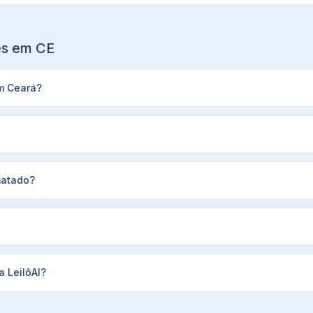
ões em
CE
em Ceará?
matado?
 LeilôAI?